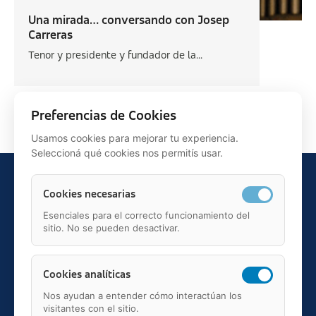
Una mirada… conversando con Josep
Carreras
Tenor y presidente y fundador de la...
Siguiente >
Preferencias de Cookies
Usamos cookies para mejorar tu experiencia.
Seleccioná qué cookies nos permitís usar.
Cookies necesarias
Esenciales para el correcto funcionamiento del
sitio. No se pueden desactivar.
Teléfono: 91 595 75 00
c/ Juan Ignacio Luca de Tena, 12, 28027, Madrid
Mail: administracion@fundacionasisa.org
Cookies analíticas
Nos ayudan a entender cómo interactúan los
visitantes con el sitio.