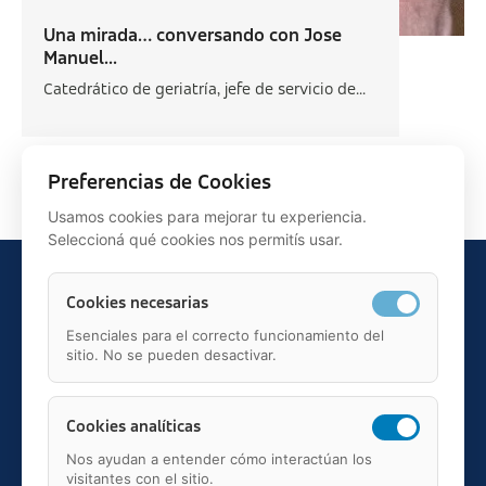
Una mirada… conversando con Jose
Manuel...
Catedrático de geriatría, jefe de servicio de...
Siguiente >
Preferencias de Cookies
Usamos cookies para mejorar tu experiencia.
Seleccioná qué cookies nos permitís usar.
Cookies necesarias
Esenciales para el correcto funcionamiento del
sitio. No se pueden desactivar.
Teléfono: 91 595 75 00
c/ Juan Ignacio Luca de Tena, 12, 28027, Madrid
Mail: administracion@fundacionasisa.org
Cookies analíticas
Nos ayudan a entender cómo interactúan los
visitantes con el sitio.