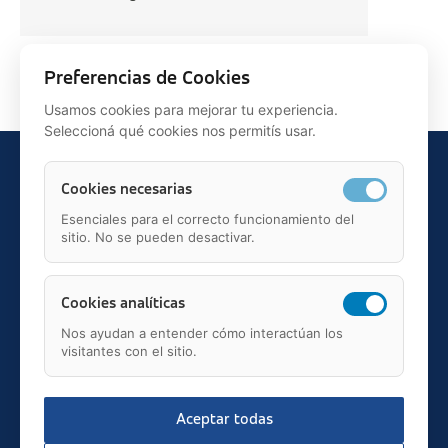
Siguiente >
Preferencias de Cookies
Usamos cookies para mejorar tu experiencia.
Seleccioná qué cookies nos permitís usar.
Cookies necesarias
Esenciales para el correcto funcionamiento del
sitio. No se pueden desactivar.
Teléfono: 91 595 75 00
c/ Juan Ignacio Luca de Tena, 12, 28027, Madrid
Mail: administracion@fundacionasisa.org
Cookies analíticas
Nos ayudan a entender cómo interactúan los
visitantes con el sitio.
Aceptar todas
2026 © asisa.es